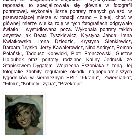
reportaże, to specjalizowała się głównie w fotografii
portretowej. Wykonała liczne portrety znanych gwiazd, w
przeważającej mierze w tonacji czarno – białej, choć w
głównej mierze wielką rolę w tych fotografiach odgrywało
światło i wystudiowana poza. Wykonała portrety takich
artystów jak Beata Tyszkiewicz, Krystyna Janda, Irena
Kwiatkowska, Irena Dziedzic, Krystyna Sienkiewicz,
Barbara Brylska, Jerzy Kawalerowicz, Nina Andrycz, Roman
Polański, Tadeusz Konwicki, Piotr Fronczewski, Gustaw
Holoubek oraz portrety rodzinne Kaliny Jędrusik ze
Stanisławem Dygatem, Wojciecha Pszoniaka z żoną. Jej
fotografie zdobiły regularnie okładki najpopularniejszych
tygodników w siermiężnym PRL: "Ekranu", „Zwierciadła”,
"Filmu", "Kobiety i życia", "Przekroju".