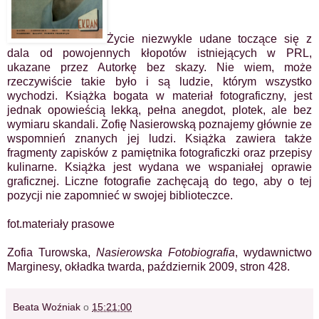
Życie niezwykle udane toczące się z
dala od powojennych kłopotów istniejących w PRL,
ukazane przez Autorkę bez skazy. Nie wiem, może
rzeczywiście takie było i są ludzie, którym wszystko
wychodzi. Książka bogata w materiał fotograficzny, jest
jednak opowieścią lekką, pełna anegdot, plotek, ale bez
wymiaru skandali. Zofię Nasierowską poznajemy głównie ze
wspomnień znanych jej ludzi. Książka zawiera także
fragmenty zapisków z pamiętnika fotograficzki oraz przepisy
kulinarne. Książka jest wydana we wspaniałej oprawie
graficznej. Liczne fotografie zachęcają do tego, aby o tej
pozycji nie zapomnieć w swojej biblioteczce.
fot.materiały prasowe
Zofia Turowska,
Nasierowska Fotobiografia
,
wydawnictwo
Marginesy,
okładka twarda, październik 2009, stron 428.
Beata Woźniak
o
15:21:00