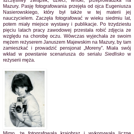
szczęśliwy związek, dzieci, wnuki, przeprowadzka na
Mazury. Pasję fotografowania przejęła od ojca Eugeniusza
Nasierowskiego, który był także w tej materii jej
nauczycielem. Zaczęła fotografować w wieku siedmiu lat,
potem miały miejsce wystawy i publikacje. Po trzydziestu
pięciu latach pracy zawodowej przestała robić zdjęcia ze
względu na chorobę oczu. Wówczas wyjechała ze swoim
mężem reżyserem Januszem Majewskim na Mazury, by tam
zamieszkać i prowadzić pensjonat „Moreny”. Miała swój
wkład w powstanie scenariusza do serialu
Siedlisko
w
reżyserii męża.
Mimo, że fotografowała krajobraz i wykonywała liczne